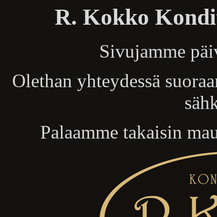
R. Kokko Kondit
Sivujamme päivi
Olethan yhteydessä suora
sähk
Palaamme takaisin mau